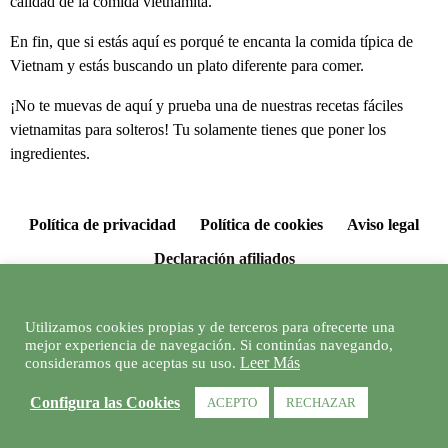
calidad de la comida vietnamita.
En fin, que si estás aquí es porqué te encanta la comida típica de
Vietnam y estás buscando un plato diferente para comer.
¡No te muevas de aquí y prueba una de nuestras recetas fáciles
vietnamitas para solteros! Tu solamente tienes que poner los
ingredientes.
Política de privacidad
Política de cookies
Aviso legal
Declaración afiliados
Esta web usa cookies
© 2026 Recetas fáciles para solteros
Utilizamos cookies propias y de terceros para ofrecerte una
mejor experiencia de navegación. Si continúas navegando,
Leer Más
consideramos que aceptas su uso.
Configura las Cookies
ACEPTO
RECHAZAR