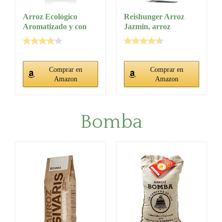
Arroz Ecológico
Reishunger Arroz
Aromatizado y con
Jazmin, arroz
Láminas de...
premium de grano...
Comprar en
Comprar en
Amazon
Amazon
Bomba