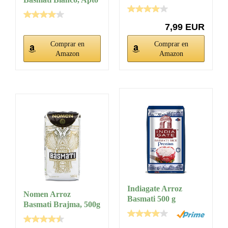
kg | bio |...
para Veganos,...
7,99 EUR
Comprar en
Comprar en
Amazon
Amazon
Indiagate Arroz
Nomen Arroz
Basmati 500 g
Basmati Brajma, 500g