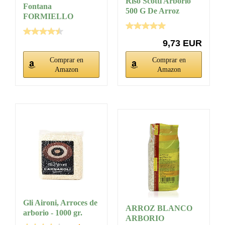
Riso Scotti Arborio
Fontana
500 G De Arroz
FORMIELLO
Risotto
Arborio Arroz – Para
Risotto...
9,73 EUR
Comprar en
Comprar en
Amazon
Amazon
Gli Aironi, Arroces de
ARROZ BLANCO
arborio - 1000 gr.
ARBORIO