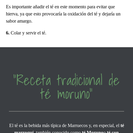
Es importante añadir el té en este momento para evitar que
hierva, ya que esto provocaría la oxidación del té y dejaría un
sabor amargo.
6.
Colar y servir el té.
“Receta tradicional de
té moruno”
El té es la bebida más típica de Marruecos y, en especial, el
té
marroquí
, también conocido como
té Moruno
o
té con